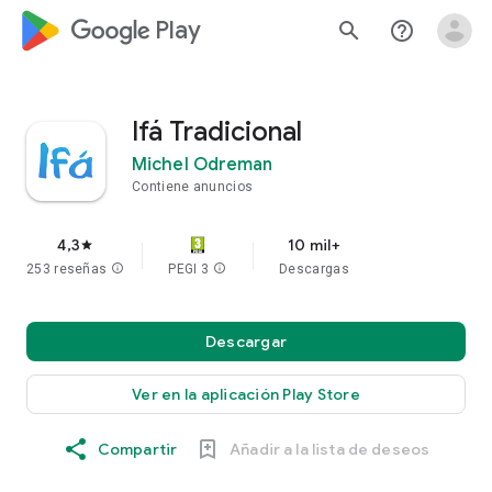
google_logo Play
search
help_outline
Ifá Tradicional
Michel Odreman
Contiene anuncios
4,3
10 mil+
star
253 reseñas
info
PEGI 3
info
Descargas
Descargar
Ver en la aplicación Play Store
Compartir
Añadir a la lista de deseos