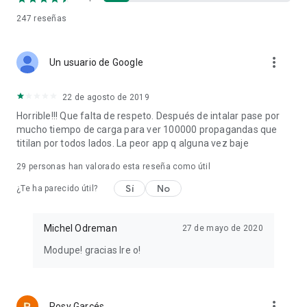
247
reseñas
more_vert
Un usuario de Google
22 de agosto de 2019
Horrible!!! Que falta de respeto. Después de intalar pase por
mucho tiempo de carga para ver 100000 propagandas que
titilan por todos lados. La peor app q alguna vez baje
29
personas han valorado esta reseña como útil
Sí
No
¿Te ha parecido útil?
Michel Odreman
27 de mayo de 2020
Modupe! gracias Ire o!
more_vert
Rosy Garcés