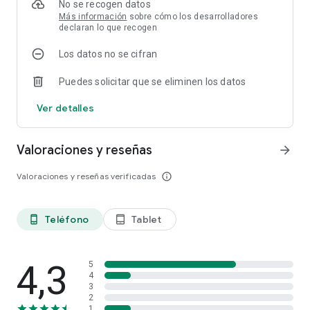
No se recogen datos
Más información
sobre cómo los desarrolladores
declaran lo que recogen
Los datos no se cifran
Puedes solicitar que se eliminen los datos
Ver detalles
Valoraciones y reseñas
arrow_forward
Valoraciones y reseñas verificadas
info_outline
Teléfono
Tablet
phone_android
tablet_android
4,3
5
4
3
2
1