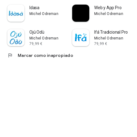
Idasa
Web y App Pro
Michel Odreman
Michel Odreman
Ojú Odù
Ifá Tradicional Pro
Michel Odreman
Michel Odreman
79,99 €
79,99 €
flag
Marcar como inapropiado