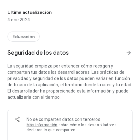
Información de Ifá Tradicional para los seguidores de la cultura 
Contenido de Ifá Tradicional:
Última actualización
• Disponible en inglés y español
4 ene 2024
• Más audios en Yorùbá
• Información actualizada del Oke Itase
• Recetas de comidas típicas Yorùbá
Educación
• Nombres de Ifá, femeninos, masculinos y unisex
• Recomendaciones para sacerdotes de Ifá
Seguridad de los datos
arrow_forward
• Recomendaciones para seguidores de Ifá no iniciados
• Cómo hacer un Adabo.
La seguridad empieza por entender cómo recogen y
• Propiciación de Esu, Egungun y Orunmila
comparten tus datos los desarrolladores. Las prácticas de
• Diferentes tipos de medicinas tradicionales
privacidad y seguridad de los datos pueden variar en función
• Cómo iniciar el aprendizaje en Ifá
de tu uso de la aplicación, el territorio donde la uses y tu edad.
• Calendario Yorùbá con contenido Offline
El desarrollador ha proporcionado esta información y puede
actualizarla con el tiempo.
Si quieres profundizar más tus conocimientos de Ifá,
descarga nuestras otras aplicaciones Ifá Tradicional Pro y Ojú
Odù.
No se comparten datos con terceros
Àború àboyè àbosíse o!
Más información
sobre cómo los desarrolladores
declaran lo que comparten